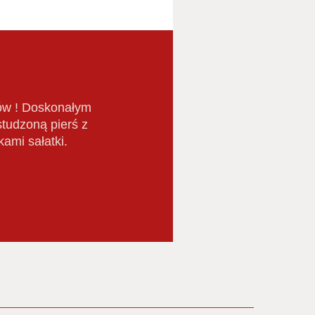
łów ! Doskonałym
studzoną pierś z
ami sałatki.