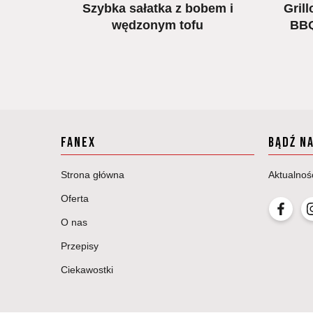
osem
Szybka sałatka z bobem i
Gril
s
wędzonym tofu
BBQ
FANEX
BĄDŹ N
Strona główna
Aktualnoś
Oferta
O nas
Przepisy
Ciekawostki