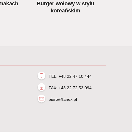
 smakach
Burger wołowy w stylu
Sa
koreańskim
zi
w
TEL: +48 22 47 10 444
FAX: +48 22 72 53 094
biuro@fanex.pl