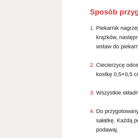
Sposób przy
Piekarnik nagrze
krążków, następni
wstaw do piekarni
Ciecierzycę odce
kostkę 0,5×0,5 cm
Wszystkie składn
Do przygotowanyc
sałatkę. Każdą po
podawaj.