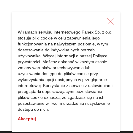
W ramach serwisu internetowego Fanex Sp. z o.o.
stosuje pliki cookie w celu zapewnienia jego
FANEX Sp. z o.o.
funkcjonowania na najwyższym poziomie, w tym
Radonice 5a
dostosowania do indywidualnych potrzeb
użytkownika. Więcej informacji o naszej
Polityce
05-870 Błonie
prywatności
. Możesz dokonać w każdym czasie
NIP: 524 040 14 45
zmiany warunków przechowywania lub
REGON: 011042091
uzyskiwania dostępu do plików cookie przy
wykorzystaniu opcji dostępnych w przeglądarce
internetowej. Korzystanie z serwisu z ustawieniami
przeglądarki dopuszczającymi pozostawianie
plików cookie oznacza, że zgadzasz się na ich
pozostawianie w Twoim urządzeniu i uzyskiwanie
dostępu do nich.
Akceptuj