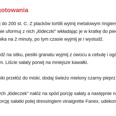
gotowania
j do 200 st. C. Z placków tortilli wytnij metalowym ring
e uformuj z nich „łódeczki” wkładając je w kratkę do pie
ka na 2 minuty, po tym czasie wyjmij je i wystudź.
dź na sitku, pestki granatu wyjmij z owocu a cebulę i og
. Liście sałaty porwij na mniejsze kawałki.
iki przełóż do miski, dodaj świeżo mielony czarny pieprz
h „łódeczek” nałóż na spód porcję sałaty a następnie 
rcję sałatki polej dressingiem vinaigrette Fanex, udekoruj