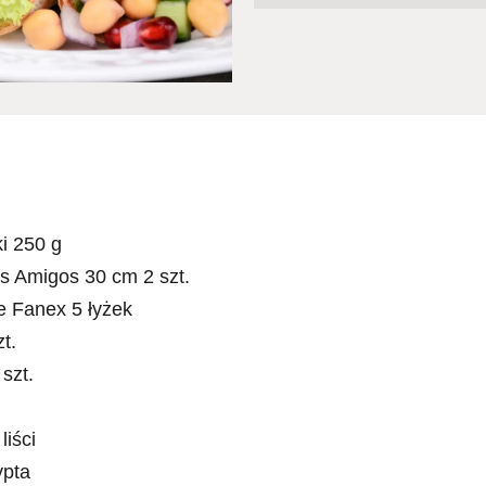
i 250 g
es Amigos 30 cm 2 szt.
e Fanex 5 łyżek
t.
szt.
liści
ypta