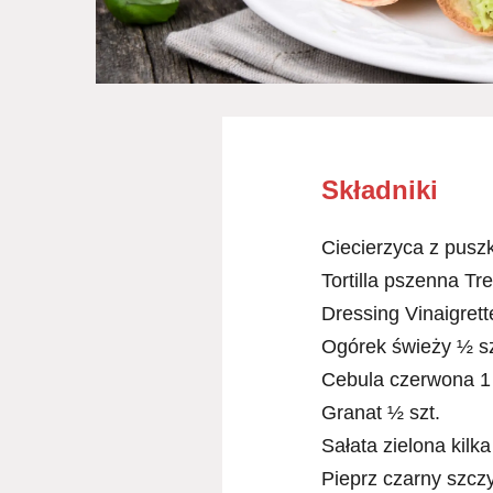
Składniki
Ciecierzyca z puszk
Tortilla pszenna Tr
Dressing Vinaigrett
Ogórek świeży ½ sz
Cebula czerwona 1 
Granat ½ szt.
Sałata zielona kilka 
Pieprz czarny szcz