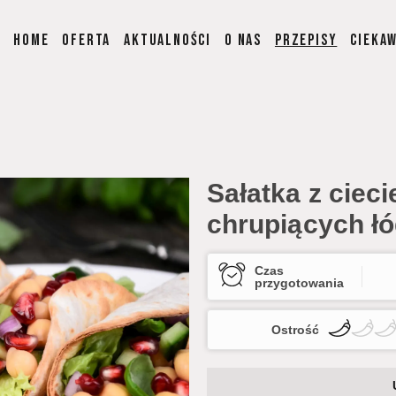
Home
Oferta
Aktualności
O nas
Przepisy
Cieka
Sałatka z ciec
chrupiących łód
Czas
przygotowania
Ostrość