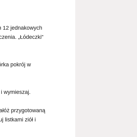
iem 12 jednakowych
czenia. „Łódeczki”
órka pokrój w
 i wymieszaj.
nałóż przygotowaną
 listkami ziół i