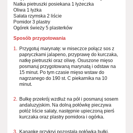
Natka pietruszki posiekana 1 łyżeczka
Oliwa 1 łyżka
Sałata rzymska 2 liście
Pomidor 3 plastry
Ogórek świeży 5 plasterków
Sposób przygotowania
Przygotuj marynatę: w miseczce połącz sos z
papryczkami jalapeno, przyprawę do kurczaka,
natkę pietruszki oraz oliwę. Osuszone mięso
posmaruj przygotowaną marynatą i odstaw na
15 minut. Po tym czasie mięso wstaw do
nagrzanego do 190 st. C piekarnika na 10
minut.
Bułkę przekrój wzdłuż na pół i posmaruj sosem
andaluzyjskim. Na dolną połówkę pieczywa
połóż liście sałaty, następnie upieczoną pierś
kurczaka oraz plastry pomidora i ogórka.
Kanapkę przykryj pozostałą połówką bułki,