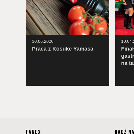
30.06.2026
10.04.
Praca z Kosuke Yamasa
Fina
gast
zenia
na ta
FANEX
BĄDŹ N