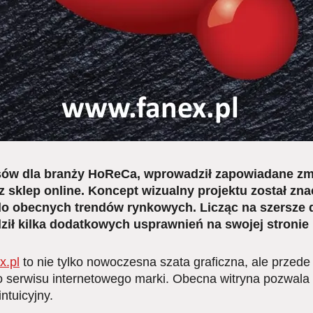
sów dla branży HoReCa, wprowadził zapowiadane zm
z sklep online. Koncept wizualny projektu został zn
do obecnych trendów rynkowych. Licząc na szersze d
ił kilka dodatkowych usprawnień na swojej stronie 
x.pl
to nie tylko nowoczesna szata graficzna, ale przed
o serwisu internetowego marki. Obecna witryna pozwala 
ntuicyjny.