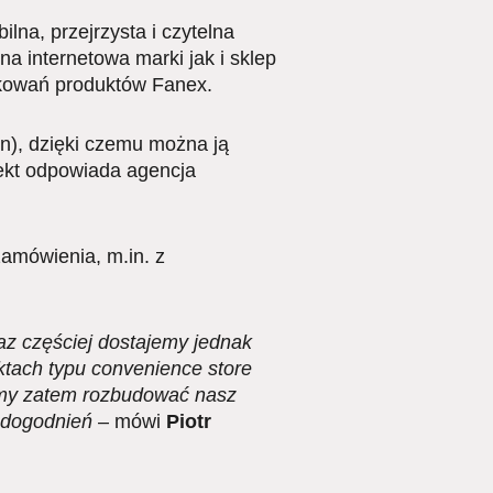
ilna, przejrzysta i czytelna
a internetowa marki jak i sklep
akowań produktów Fanex.
n), dzięki czemu można ją
jekt odpowiada agencja
zamówienia, m.in. z
z częściej dostajemy jednak
ktach typu convenience store
iśmy zatem rozbudować nasz
 udogodnień
– mówi
Piotr