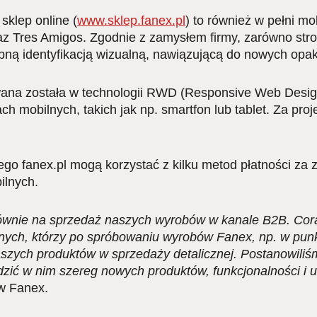
sklep online (
www.sklep.fanex.pl
) to również w pełni mob
 Tres Amigos. Zgodnie z zamysłem firmy, zarówno stron
dobną identyfikacją wizualną, nawiązującą do nowych op
wana została w technologii RWD (Responsive Web Desig
ch mobilnych, takich jak np. smartfon lub tablet. Za pro
ego fanex.pl mogą korzystać z kilku metod płatności za 
ilnych.
łównie na sprzedaż naszych wyrobów w kanale B2B. Cora
lnych, którzy po spróbowaniu wyrobów Fanex, np. w pun
aszych produktów w sprzedaży detalicznej. Postanowil
dzić w nim szereg nowych produktów, funkcjonalności i
w Fanex.