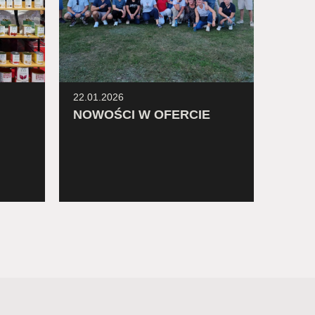
22.01.2026
10.12.
NOWOŚCI W OFERCIE
Inten
— spo
kulin
Targ
Konku
Italia