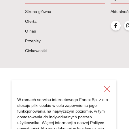
Strona główna
Aktualnoś
Oferta
O nas
Przepisy
Ciekawostki
W ramach serwisu internetowego Fanex Sp. z o.o.
stosuje pliki cookie w celu zapewnienia jego
FANEX Sp. z o.o.
funkcjonowania na najwyższym poziomie, w tym
Radonice 5a
dostosowania do indywidualnych potrzeb
użytkownika. Więcej informacji o naszej
Polityce
05-870 Błonie
prywatności
. Możesz dokonać w każdym czasie