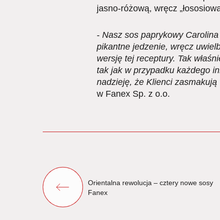
jasno-różową, wręcz „łososiow
-
Nasz sos paprykowy Carolina n
pikantne jedzenie, wręcz uwiel
wersję tej receptury. Tak właś
tak jak w przypadku każdego i
nadzieję, że Klienci zasmakują
w Fanex Sp. z o.o.
Orientalna rewolucja – cztery nowe sosy
Fanex