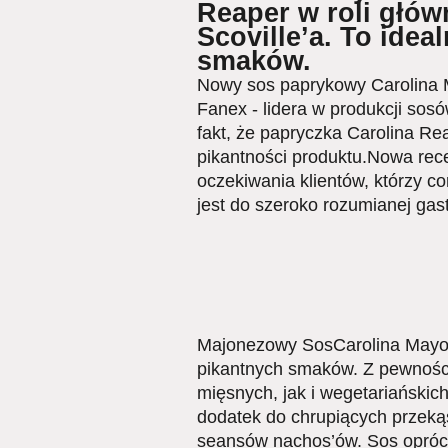
Reaper w roli główn
Scoville’a. To ide
smaków.
Nowy sos paprykowy Carolina M
Fanex - lidera w produkcji sos
fakt, że papryczka Carolina Re
pikantności produktu.Nowa rece
oczekiwania klientów, którzy co
jest do szeroko rozumianej gas
Majonezowy SosCarolina Mayo z
pikantnych smaków. Z pewności
mięsnych, jak i wegetariańskic
dodatek do chrupiących przekąs
seansów nachos’ów. Sos oprócz 