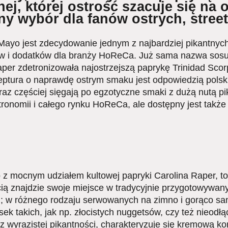
ej, której ostrość szacuje się na o
alny wybór dla fanów ostrych, stre
ayo jest zdecydowanie jednym z najbardziej pikantnyc
ów i dodatków dla branży HoReCa. Już sama nazwa sosu 
aper zdetronizowała najostrzejszą paprykę Trinidad Sc
ptura o naprawdę ostrym smaku jest odpowiedzią polski
raz częściej sięgają po egzotyczne smaki z dużą nutą pi
tronomii i całego rynku HoReCa, ale dostępny jest także
 mocnym udziałem kultowej papryki Carolina Raper, to
ą znajdzie swoje miejsce w tradycyjnie przygotowywan
h; w różnego rodzaju serwowanych na zimno i gorąco san
ek takich, jak np. złocistych nuggetsów, czy też nieod
wyrazistej pikantności, charakteryzuje się kremową kon