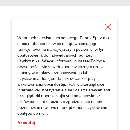
W ramach serwisu internetowego Fanex Sp. z o.o.
stosuje pliki cookie w celu zapewnienia jego
FANEX Sp. z o.o.
funkcjonowania na najwyższym poziomie, w tym
Radonice 5a
dostosowania do indywidualnych potrzeb
użytkownika. Więcej informacji o naszej
Polityce
05-870 Błonie
prywatności
. Możesz dokonać w każdym czasie
NIP: 524 040 14 45
zmiany warunków przechowywania lub
REGON: 011042091
uzyskiwania dostępu do plików cookie przy
wykorzystaniu opcji dostępnych w przeglądarce
internetowej. Korzystanie z serwisu z ustawieniami
przeglądarki dopuszczającymi pozostawianie
plików cookie oznacza, że zgadzasz się na ich
pozostawianie w Twoim urządzeniu i uzyskiwanie
dostępu do nich.
Akceptuj