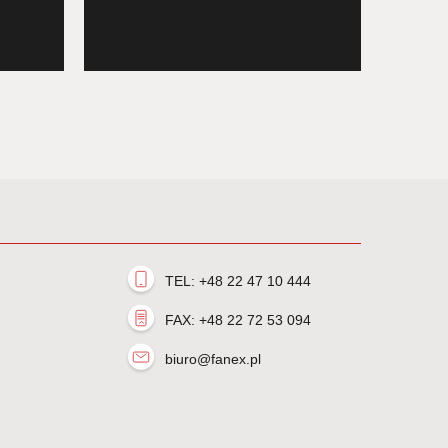
Targ
Konku
Italia
TEL: +48 22 47 10 444
FAX: +48 22 72 53 094
biuro@fanex.pl