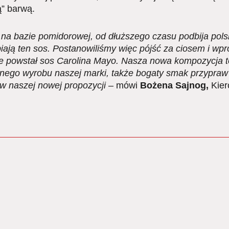
ą” barwą.
a bazie pomidorowej, od dłuższego czasu podbija polski
biają ten sos. Postanowiliśmy więc pójść za ciosem i w
nie powstał sos Carolina Mayo. Nasza nowa kompozycja to 
nnego wyrobu naszej marki, także bogaty smak przypra
 w naszej nowej propozycji –
mówi
Bożena Sajnog,
Kier