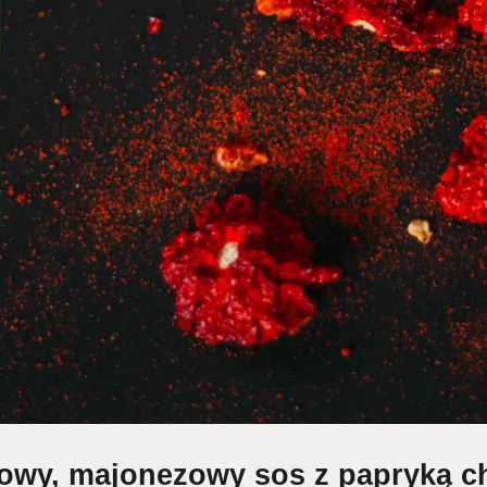
owy, majonezowy sos z papryką ch