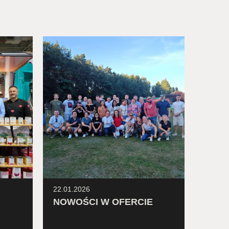
22.01.2026
10.12.
NOWOŚCI W OFERCIE
Inten
— spo
kulin