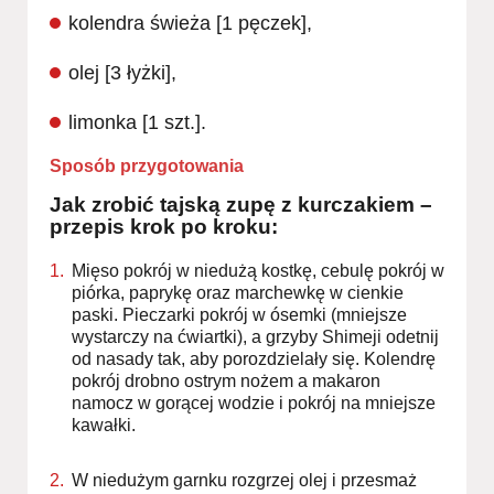
kolendra świeża [1 pęczek],
olej [3 łyżki],
limonka [1 szt.].
Sposób przygotowania
Jak zrobić tajską zupę z kurczakiem –
przepis krok po kroku:
Mięso pokrój w niedużą kostkę, cebulę pokrój w
piórka, paprykę oraz marchewkę w cienkie
paski. Pieczarki pokrój w ósemki (mniejsze
wystarczy na ćwiartki), a grzyby Shimeji odetnij
od nasady tak, aby porozdzielały się. Kolendrę
pokrój drobno ostrym nożem a makaron
namocz w gorącej wodzie i pokrój na mniejsze
kawałki.
W niedużym garnku rozgrzej olej i przesmaż