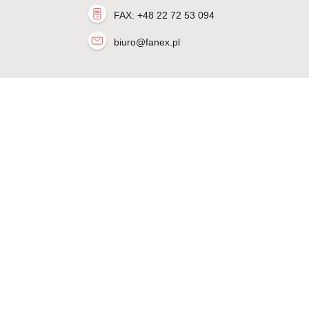
FAX: +48 22 72 53 094
biuro@fanex.pl