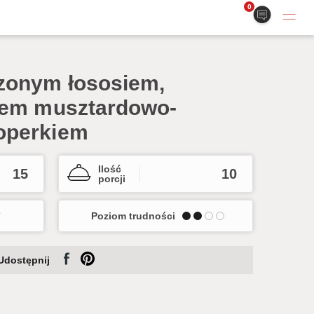
0
zonym łososiem,
sem musztardowo-
operkiem
Ilość
15
10
porcji
Poziom trudności
Udostępnij