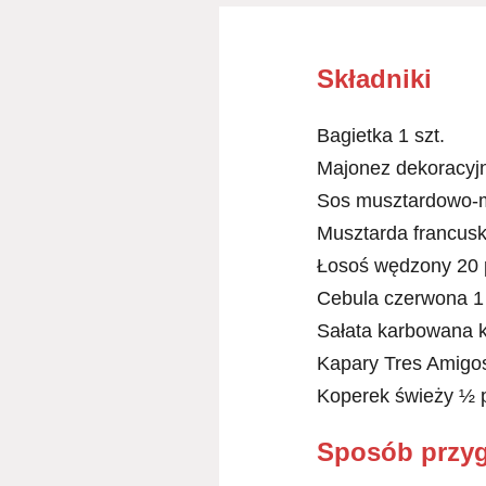
Składniki
Bagietka 1 szt.
Majonez dekoracyjn
Sos musztardowo-m
Musztarda francusk
Łosoś wędzony 20 
Cebula czerwona 1 
Sałata karbowana ki
Kapary Tres Amigos
Koperek świeży ½ 
Sposób przy