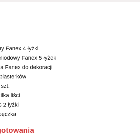
y Fanex 4 łyżki
iodowy Fanex 5 łyżek
a Fanex do dekoracji
plasterków
szt.
lka liści
 2 łyżki
pęczka
gotowania