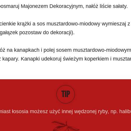
posmaruj Majonezem Dekoracyjnym, nałóż liście sałaty.
 cienkie krążki a sos musztardowo-miodowy wymieszaj 
 gałązek pozostaw do dekoracji).
ułóż na kanapkach i polej sosem musztardowo-miodowym
az kapary. Kanapki udekoruj świeżym koperkiem i muszta
TIP
iast łososia możesz użyć innej wędzonej ryby, np. halib