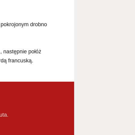
z pokrojonym drobno
, następnie połóż
rdą francuską.
uta.