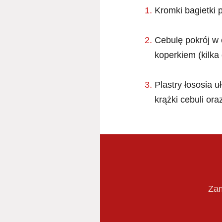
Kromki bagietki 
Cebulę pokrój w
koperkiem (kilka
Plastry łososia 
krążki cebuli or
Zam