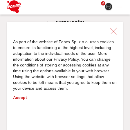
0
Aktualności
05.06.2023
r.
As part of the website of Fanex Sp. z o.o. uses cookies
Nowa polewa Smoczy Owoc z Yuzu
to ensure its functioning at the highest level, including
adaptation to the individual needs of the user. More
information about our
Privacy Policy
. You can change
UDOSTĘPNIJ
the conditions of storing or accessing cookies at any
time using the options available in your web browser.
Using the website with browser settings that allow
cookies to be left means that you agree to keep them on
your device and access them.
Accept