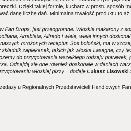
czki. Dzięki takiej formie, kucharz w prostu sposób m
wać danę liczbę dań. Minimalna trwałość produktu to aż 
w Fan Drops, jest przeogromne. Włoskie makarony z s
olitana, Arrabiata, Alfredo i wiele, wiele innych dosko
aszych mrożonych receptur. Sos boloński, ma w szcze
 składnik zapiekanek, takich jak włoska Lasagne, czy 
żemy do przygotowania wszelkiego rodzaju potrawek, g
rza. Odnajdą się one również doskonale w daniach warz
rzygotowaniu włoskiej pizzy – dodaje
Łukasz Lisowski
rzedaży u Regionalnych Przedstawicieli Handlowych Fan