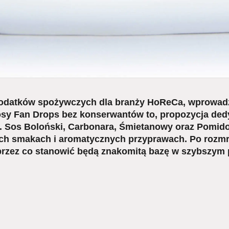
dodatków spożywczych dla branży HoReCa, wprowadz
sy Fan Drops bez konserwantów to, propozycja d
ii. Sos Boloński, Carbonara, Śmietanowy oraz Pomidor
ych smakach i aromatycznych przyprawach. Po rozmr
 przez co stanowić będą znakomitą bazę w szybszym