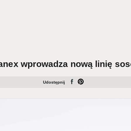
Fanex wprowadza nową linię so
Udostępnij