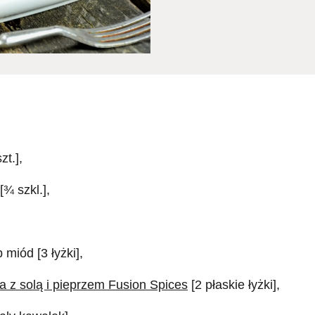
zt.],
[¾ szkl.],
 miód [3 łyżki],
 z solą i pieprzem Fusion Spices
[2 płaskie łyżki],