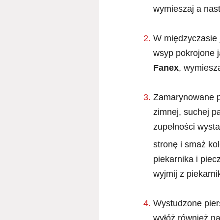
wymieszaj a nast
W międzyczasie j
wsyp pokrojone j
Fanex
, wymiesza
Zamarynowane pie
zimnej, suchej pa
zupełności wysta
stronę i smaż ko
piekarnika i piec
wyjmij z piekarn
Wystudzone piers
wyłóż również na 