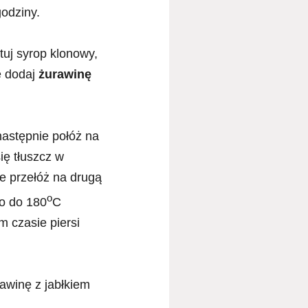
odziny.
tuj syrop klonowy,
e dodaj
żurawinę
następnie połóż na
ię tłuszcz w
e przełóż na drugą
o
go do 180
C
m czasie piersi
rawinę z jabłkiem