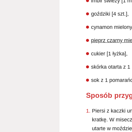
imbir świeży [1 m
goździki [4 szt.],
cynamon mielony 
pieprz czarny mi
cukier [1 łyżka],
skórka otarta z 
sok z 1 pomarańc
Sposób przy
Piersi z kaczki 
kratkę. W misec
utarte w moździe