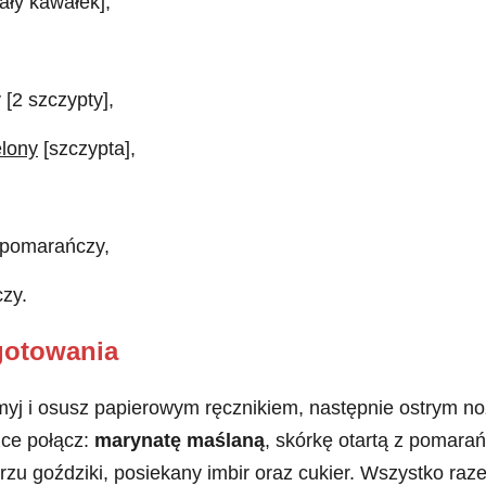
ały kawałek],
[2 szczypty],
elony
[szczypta],
1 pomarańczy,
zy.
gotowania
umyj i osusz papierowym ręcznikiem, następnie ostrym no
zce połącz:
marynatę maślaną
, skórkę otartą z pomara
rzu goździki, posiekany imbir oraz cukier. Wszystko raz