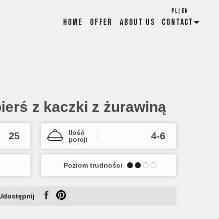
PL
|
EN
Home
Offer
About us
Contact
erś z kaczki z żurawiną
Ilość
25
4-6
porcji
Poziom trudności
Udostępnij