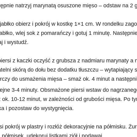
ępnie natrzyj marynatą osuszone mięso – odstaw na 2 g
abłko obierz i pokrój w kostkę 1×1 cm. W rondelku zago
abłko, wlej sok z pomarańczy i gotuj 1 minutę. Następni
j i wystudź.
rsi z kaczki oczyść z grubsza z nadmiaru marynaty a 
telni skórą do dołu bez dodatku tłuszczu – wytapiający s
rczy do usmażenia mięsa – smaż ok. 4 minut a następni
lejne 3-4 minuty. Obsmażone piersi wstaw do nagrzane
z ok. 10-12 minut, w zależności od grubości mięsa. Po ty
ika i pozostaw do wystygnięcia.
i pokrój w plastry i rozłóż dekoracyjnie na półmisku. Żu
półmisek, udekoruj listkami ziół i podawaj.