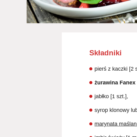
Składniki
pierś z kaczki [2 s
żurawina Fanex
jabłko [1 szt.],
syrop klonowy lub
marynata maślana