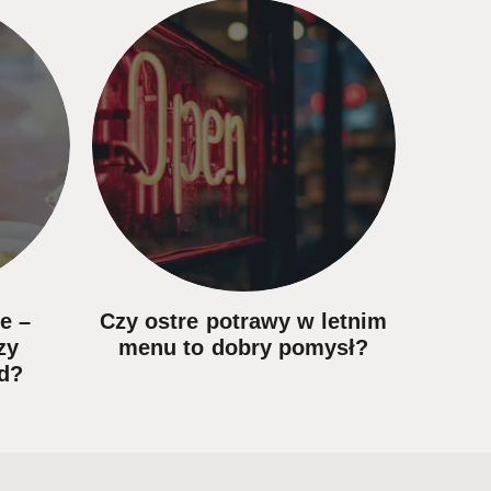
e –
Czy ostre potrawy w letnim
Idealn
zy
menu to dobry pomysł?
rd?