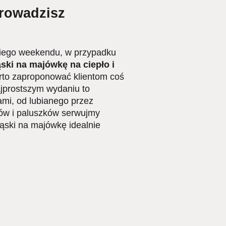
prowadzisz
ugiego weekendu, w przypadku
ski na majówkę na ciepło i
arto zaproponować klientom coś
prostszym wydaniu to
ami, od lubianego przez
sów i paluszków serwujmy
ąski na majówkę idealnie