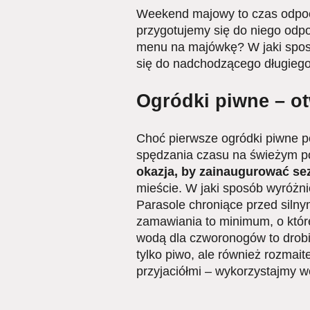
Weekend majowy to czas odpocz
przygotujemy się do niego odp
menu na majówkę? W jaki sposó
się do nadchodzącego długieg
Ogródki piwne – o
Choć pierwsze ogródki piwne po
spędzania czasu na świeżym po
okazja, by zainaugurować sez
mieście. W jaki sposób wyróżn
Parasole chroniące przed sil
zamawiania to minimum, o które
wodą dla czworonogów to drobia
tylko piwo, ale również rozmait
przyjaciółmi – wykorzystajmy 