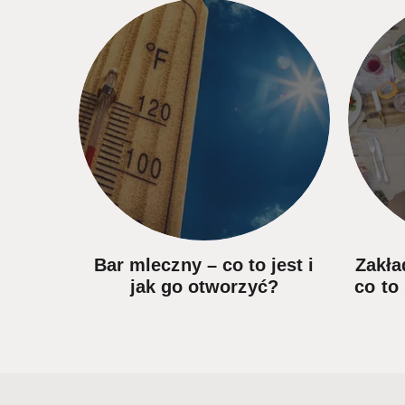
oznaj
Bar mleczny – co to jest i
Zakła
otraw
jak go otworzyć?
co to