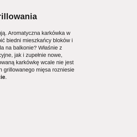
rillowania
otują. Aromatyczna karkówka w
obić biedni mieszkańcy bloków i
lla na balkonie? Właśnie z
yjne, jak i zupełnie nowe,
llowaną karkówkę wcale nie jest
h grillowanego mięsa rozniesie
ie
.