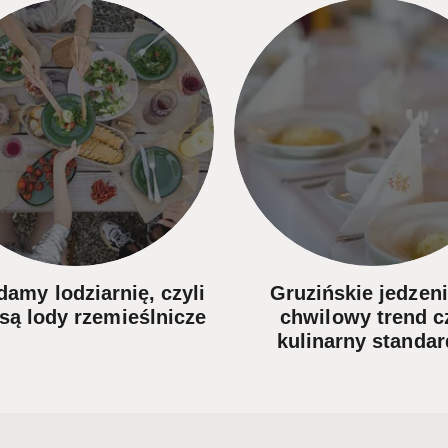
damy lodziarnię, czyli
Gruzińskie jedzeni
 są lody rzemieślnicze
chwilowy trend c
kulinarny standa