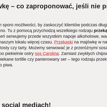
kę – co zaproponować, jeśli nie 
iem sporo możliwości, by zaskoczyć klientów podczas dł
dno. Tu z pomocą przychodzą wszelkiego rodzaju
przeką
dzień serwujemy przede wszystkim napoje alkoholowe, w
w naszym lokalu więcej czasu.
Przekąski
na majówkę w naj
 tosty czy tarty. Możemy serwować je z przeróżnymi sos
o piekielnie ostry
sos Carolina
. Zamiast zwykłych chip
kane tortille czy panierowany ser – tego rodzaju przek
o piwa.
 social mediach!