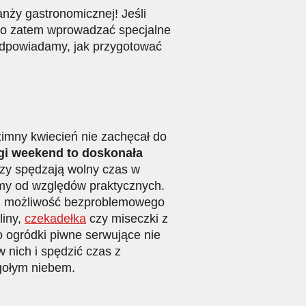
nży gastronomicznej! Jeśli
rto zatem wprowadzać specjalne
odpowiadamy, jak przygotować
zimny kwiecień nie zachęcał do
gi weekend to doskonała
rzy spędzają wolny czas w
jmy od względów praktycznych.
az możliwość bezproblemowego
liny,
czekadełka
czy miseczki z
o ogródki piwne serwujące nie
w nich i spędzić czas z
gołym niebem.