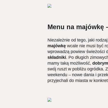
Menu na majówkę –
Niezależnie od tego, jaki rodz
majówkę
wcale nie musi być ro
wprowadzą powiew świeżości do
składniki
. Po długich zimowyc
mamy taką możliwość,
dobrym 
swój ruszt w pobliżu ogródka.
weekendu – nowe dania i przek
przyjechali do miasta w konkre