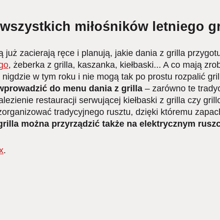
a wszystkich miłośników letniego g
już zacierają ręce i planują, jakie dania z grilla przyg
go
, żeberka z grilla, kaszanka, kiełbaski... A co mają zr
 nigdzie w tym roku i nie mogą tak po prostu rozpalić gri
wprowadzić do menu dania z grilla
– zarówno te tradyc
zienie restauracji serwującej kiełbaski z grilla czy gri
 zorganizować tradycyjnego rusztu, dzięki któremu zapac
grilla można przyrządzić także na elektrycznym ruszc
x
.