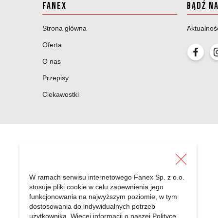
FANEX
BĄDŹ N
Strona główna
Aktualnoś
Oferta
O nas
Przepisy
Ciekawostki
W ramach serwisu internetowego Fanex Sp. z o.o.
stosuje pliki cookie w celu zapewnienia jego
FANEX Sp. z o.o.
funkcjonowania na najwyższym poziomie, w tym
Radonice 5a
dostosowania do indywidualnych potrzeb
użytkownika. Więcej informacji o naszej
Polityce
05-870 Błonie