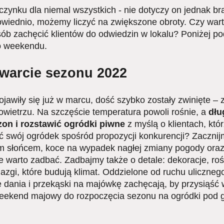
ynku dla niemal wszystkich - nie dotyczy on jednak bra
owiednio, możemy liczyć na zwiększone obroty. Czy wa
b zachęcić klientów do odwiedzin w lokalu? Poniżej p
o weekendu.
twarcie sezonu 2022
jawiły się już w marcu, dość szybko zostały zwinięte – 
wietrzu. Na szczęście temperatura powoli rośnie, a
dłu
on i rozstawić ogródki piwne
z myślą o klientach, któ
ić swój ogródek spośród propozycji konkurencji? Zaczni
nym słońcem, koce na wypadek nagłej zmiany pogody or
 warto zadbać. Zadbajmy także o detale: dekoracje, roś
zgi, które budują klimat. Oddzielone od ruchu uliczneg
e dania i przekąski na majówkę zachęcają, by przysiąść 
weekend majowy do rozpoczęcia sezonu na ogródki pod 